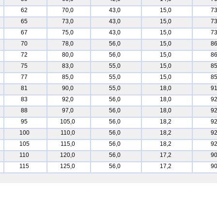
62
70,0
43,0
15,0
73
65
73,0
43,0
15,0
73
67
75,0
43,0
15,0
73
70
78,0
56,0
15,0
86
72
80,0
56,0
15,0
86
75
83,0
55,0
15,0
85
77
85,0
55,0
15,0
85
81
90,0
55,0
18,0
91
83
92,0
56,0
18,0
92
88
97,0
56,0
18,0
92
95
105,0
56,0
18,2
92
100
110,0
56,0
18,2
92
105
115,0
56,0
18,2
92
110
120,0
56,0
17,2
90
115
125,0
56,0
17,2
90