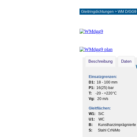
Gleitringdichtungen
>
WM D/GG9
Beschreibung
Daten
Einsatzgrenzen:
D1:
18 - 100 mm
P1:
16(25) bar
T:
-20 - +220°C
Vg:
20 m/s
Gleitflächen:
W1:
SiC
U1:
WC
B:
Kunstharzimprägnierte 
S:
Stahl CrNiMo