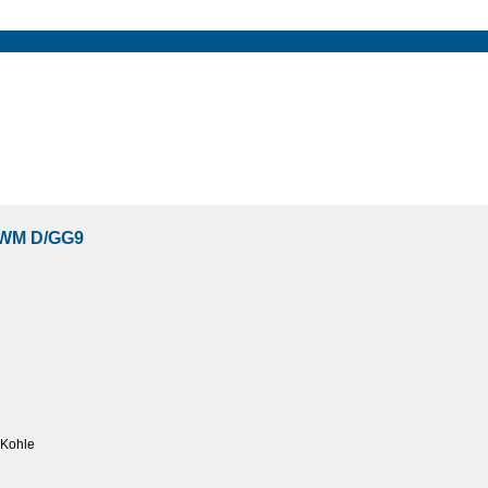
WM D/GG9
Kohle