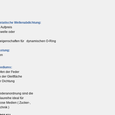
statische Wellenabdichtung:
 Aufpreis
nwelle oder
eiteigenschaften für dynamischen O-Ring
astung:
ten
Mediums:
pfen der Feder
 der Gleitfläche
er Dichtung
Federanordnung sind die
aureihe ideal für
kose Medien ( Zucker-,
chnik )