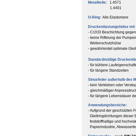
Metallteile:
1.4571
1.4401
O-Ring:
Alle Elastomere
Druckentlastungshülse mit 
- Cr2O3 Beschichtung gegen
- keine Riffelung der Pumpe
Wellenschutzhülse
- gewährleistet optimale Gl
Standardmäßige Druckentl
- für kühlere Laufeigenschaf
- für längere Standzeiten
Sinusfeder außerhalb des 
- kein Verkleben oder Versto
- gleichmäßiger Anpressdruck
- für längere Lebensdauer d
Anwendungsbereiche:
- Aufgrund der geschützten 
Gleitringdichtungen dieser B
feststoffhaltige und hochvis
Papierindustrie, Abwasserte