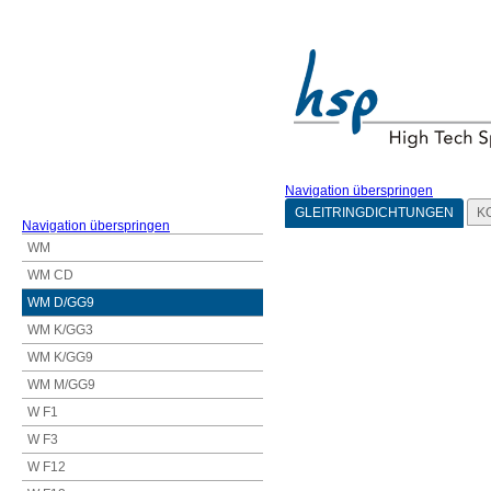
Navigation überspringen
GLEITRINGDICHTUNGEN
K
Navigation überspringen
WM
WM CD
WM D/GG9
WM K/GG3
WM K/GG9
WM M/GG9
W F1
W F3
W F12